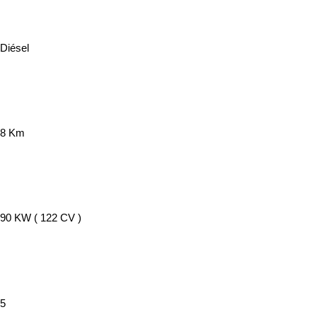
Combustible
Diésel
Kilómetros
8 Km
Potencia
90 KW ( 122 CV )
Puertas
5