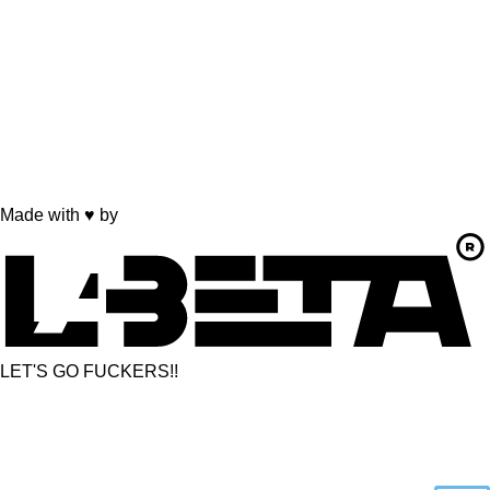
Made with
♥
by
LET'S GO FUCKERS!!
© Copyright
2026
. Palacios Mobility. Todos los derechos
reservados.