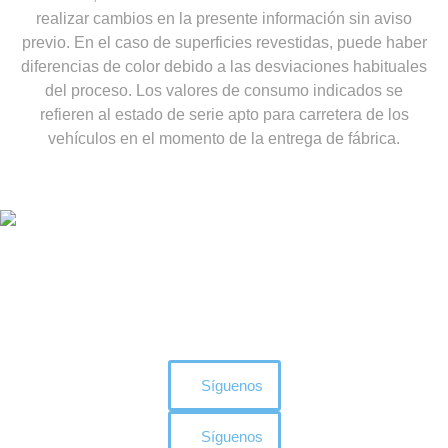
Con KTM Finance, nada puede detenerte de estar READY TO
realizar cambios en la presente información sin aviso
RACE. Nuestras ofertas de financiación de KTM ofrecen
previo. En el caso de superficies revestidas, puede haber
cuotas bajas, opciones personalizables y alta flexibilidad para
todos los que llevan sangre naranja en las venas. Oferta válida
diferencias de color debido a las desviaciones habituales
hasta el 08.07.2025.
del proceso. Los valores de consumo indicados se
refieren al estado de serie apto para carretera de los
vehículos en el momento de la entrega de fábrica.
Encuéntranos en
Facebook e Instagram
Síguenos
Síguenos