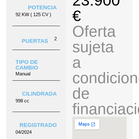
23.900
POTENCIA
€
92 KW ( 125 CV )
Oferta
2
PUERTAS
sujeta
a
TIPO DE
CAMBIO
condicio
Manual
de
CILINDRADA
998 cc
financiac
REGISTRADO
04/2024