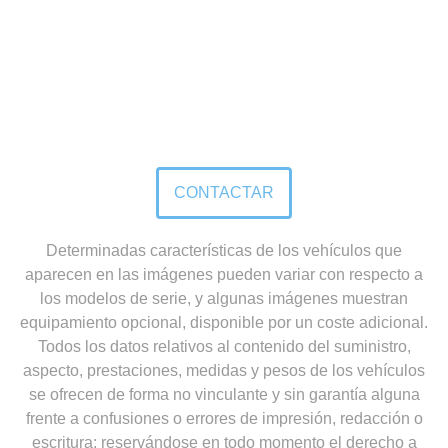
CONTACTA CON NOSOTROS
CONTACTAR
Q
Determinadas características de los vehículos que
aparecen en las imágenes pueden variar con respecto a
Co
los modelos de serie, y algunas imágenes muestran
RA
equipamiento opcional, disponible por un coste adicional.
cuo
tod
Todos los datos relativos al contenido del suministro,
has
aspecto, prestaciones, medidas y pesos de los vehículos
se ofrecen de forma no vinculante y sin garantía alguna
QJMotor promociones
frente a confusiones o errores de impresión, redacción o
escritura; reservándose en todo momento el derecho a