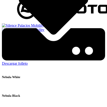
Descargar folleto
Nebula White
Nebula Black