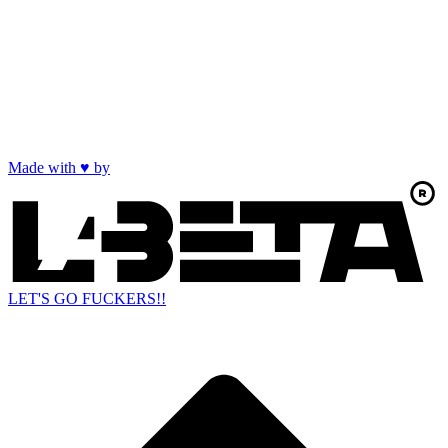
Made with
♥
by
LET'S GO FUCKERS!!
© Copyright
2026
. Palacios Mobility. Todos los derechos
reservados.