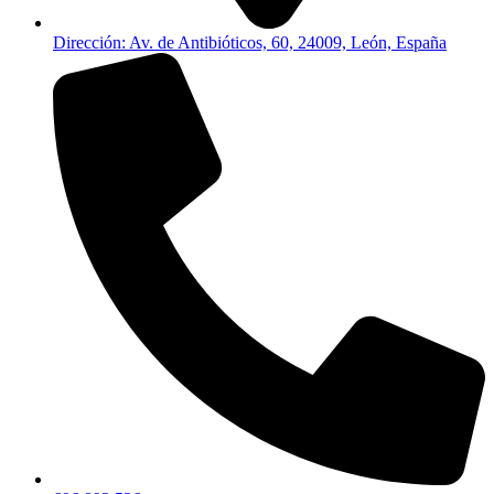
Dirección: Av. de Antibióticos, 60, 24009, León, España